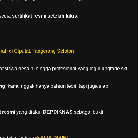
rsedia
sertifikat resmi setelah lulus
.
asiswa desain, hingga profesional yang ingin upgrade skill.
ung
, kamu nggak hanya paham teori, tapi juga siap
at resmi
yang diakui
DEPDIKNAS
sebagai bukti
pendaftaran bisa
➔ KLIK DISINI