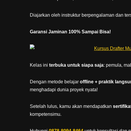
Diajarkan oleh instruktur berpengalaman dan te
Garansi Jaminan 100% Sampai Bisa!
Kelas ini
terbuka untuk siapa saja
: pemula, mah
Dengan metode belajar
offline + praktik langs
menghadapi dunia proyek nyata!
Setelah lulus, kamu akan mendapatkan
sertifik
kompetensimu.
Hubungi
0878-8094-8464
untuk konsultasi dan 