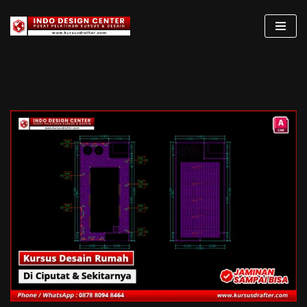
Lompat
ke
konten