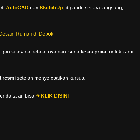
rti
AutoCAD
dan
SketchUp,
dipandu secara langsung,
gan suasana belajar nyaman, serta
kelas privat
untuk kamu
at resmi
setelah menyelesaikan kursus.
pendaftaran bisa
➔ KLIK DISINI