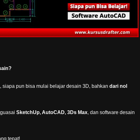
sain?
g, siapa pun bisa mulai belajar desain 3D, bahkan
dari nol
nguasai
SketchUp, AutoCAD, 3Ds Max
, dan software desain
ng tepat!