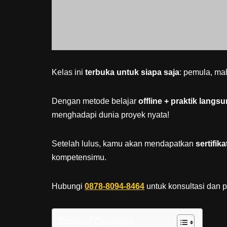
Kelas ini
terbuka untuk siapa saja
: pemula, mah
Dengan metode belajar
offline + praktik langs
menghadapi dunia proyek nyata!
Setelah lulus, kamu akan mendapatkan
sertifik
kompetensimu.
Hubungi
0878-8094-8464
untuk konsultasi dan 
Table of Contents