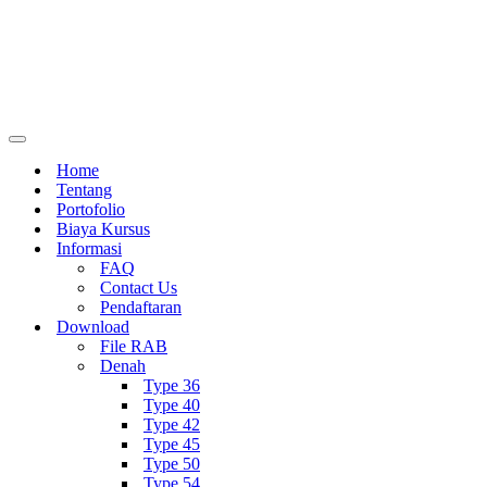
Menu
Navigasi
Home
Tentang
Portofolio
Biaya Kursus
Informasi
FAQ
Contact Us
Pendaftaran
Download
File RAB
Denah
Type 36
Type 40
Type 42
Type 45
Type 50
Type 54