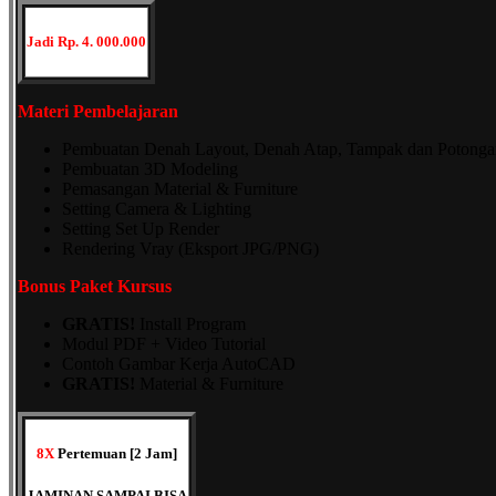
Jadi Rp. 4. 000.000
Materi Pembelajaran
Pembuatan Denah Layout, Denah Atap, Tampak dan Potonga
Pembuatan 3D Modeling
Pemasangan Material & Furniture
Setting Camera & Lighting
Setting Set Up Render
Rendering Vray (Eksport JPG/PNG)
Bonus Paket Kursus
GRATIS!
Install Program
Modul PDF + Video Tutorial
Contoh Gambar Kerja AutoCAD
GRATIS!
Material & Furniture
8X
Pertemuan [2 Jam]
JAMINAN SAMPAI BISA