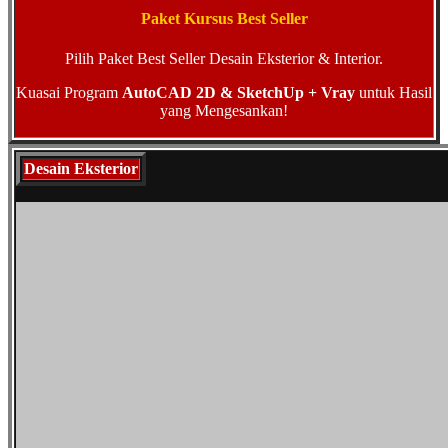
Paket Kursus Best Seller
Pilih Paket Best Seller Desain Eksterior & Interior.
Kuasai Program
AutoCAD 2D & SketchUp + Vray
untuk Hasil
yang Mengesankan!
Desain Eksterior