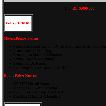
Dari
RP
.
5.000.000
Jadi Rp. 4. 500.000
Materi Pembelajaran
Pembuatan Denah Layout, Denah Atap, Tampak dan Potonga
Pembuatan 3D Modeling
Pemasangan Material & Furniture
Setting Camera & Lighting
Setting Set Up Render
Rendering Vray (Eksport JPG/PNG)
Bonus Paket Kursus
GRATIS!
Install Program
Modul PDF + Video Tutorial
Contoh Gambar Kerja AutoCAD
GRATIS!
Material & Furniture