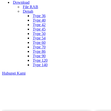
Download
File RAB
Denah
Type 36
Type 40
Type 42
Type 45
Type 50
Type 54
Type 60
Type 70
Type 86
Type 90
Type 120
Type 140
Hubungi Kami