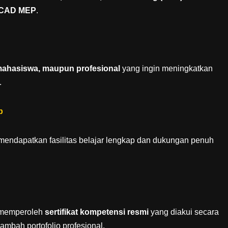
CAD MEP
.
mahasiswa, maupun profesional
yang ingin meningkatkan
.
p
 mendapatkan fasilitas belajar lengkap dan dukungan penuh
n memperoleh
sertifikat kompetensi resmi
yang diakui secara
mbah portofolio profesional.