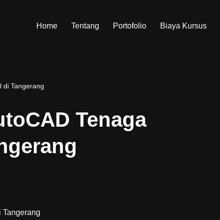
Home
Tentang
Portofolio
Biaya Kursus
l di Tangerang
AutoCAD Tenaga
angerang