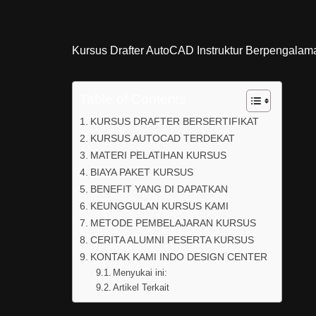
Kursus Drafter AutoCAD Instruktur Berpengalam
Table of Contents
KURSUS DRAFTER BERSERTIFIKAT
KURSUS AUTOCAD TERDEKAT
MATERI PELATIHAN KURSUS
BIAYA PAKET KURSUS
BENEFIT YANG DI DAPATKAN
KEUNGGULAN KURSUS KAMI
METODE PEMBELAJARAN KURSUS
CERITA ALUMNI PESERTA KURSUS
KONTAK KAMI INDO DESIGN CENTER
Menyukai ini:
Artikel Terkait